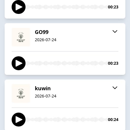
00:23
GO99
2026-07-24
00:23
kuwin
2026-07-24
00:24