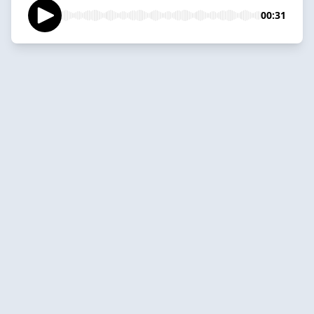
00:31