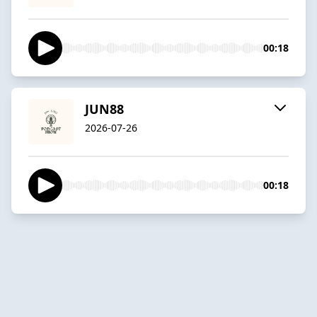
00:18
JUN88
2026-07-26
00:18