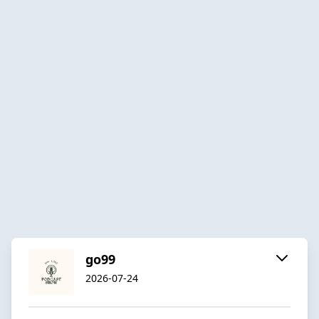
go99
2026-07-24