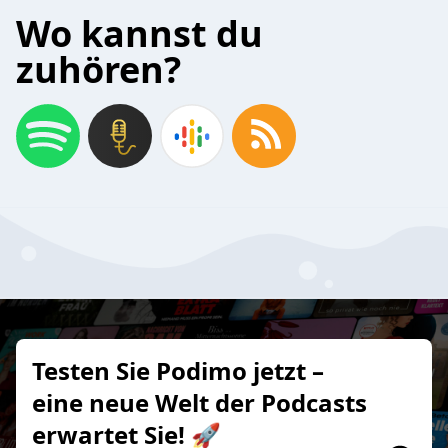
Wo kannst du
zuhören?
Testen Sie Podimo jetzt –
eine neue Welt der Podcasts
erwartet Sie! 🚀