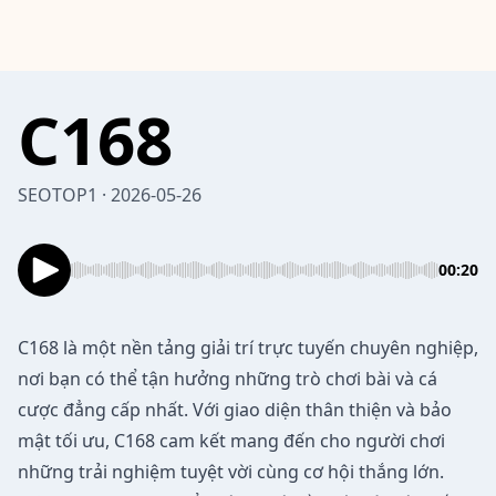
C168
SEOTOP1 · 2026-05-26
00:20
C168
là một nền tảng giải trí trực tuyến chuyên nghiệp,
nơi bạn có thể tận hưởng những trò chơi bài và cá
cược đẳng cấp nhất. Với giao diện thân thiện và bảo
mật tối ưu, C168 cam kết mang đến cho người chơi
những trải nghiệm tuyệt vời cùng cơ hội thắng lớn.