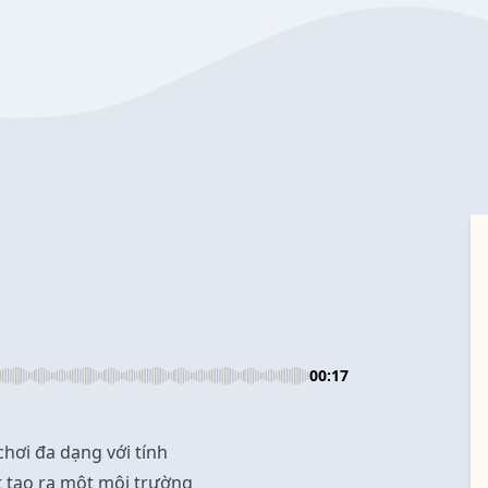
00:17
chơi đa dạng với tính
t tạo ra một môi trường