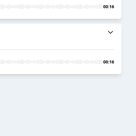
00:16
00:16