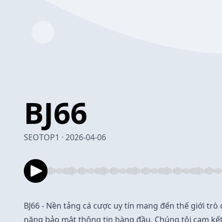
BJ66
SEOTOP1 · 2026-04-06
BJ66
- Nền tảng cá cược uy tín mang đến thế giới trò 
năng bảo mật thông tin hàng đầu. Chúng tôi cam kế