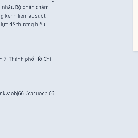
nh nhất. Bộ phận chăm
 kênh liên lạc suốt
 lực để thương hiệu
n 7, Thành phố Hồ Chí
inkvaobj66 #cacuocbj66