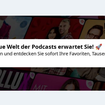
ue Welt der Podcasts erwartet Sie! 🚀
 an und entdecken Sie sofort Ihre Favoriten, Ta