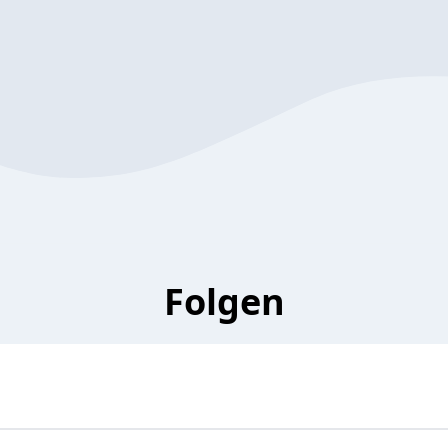
Folgen