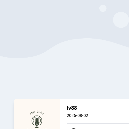
lv88
2026-08-02