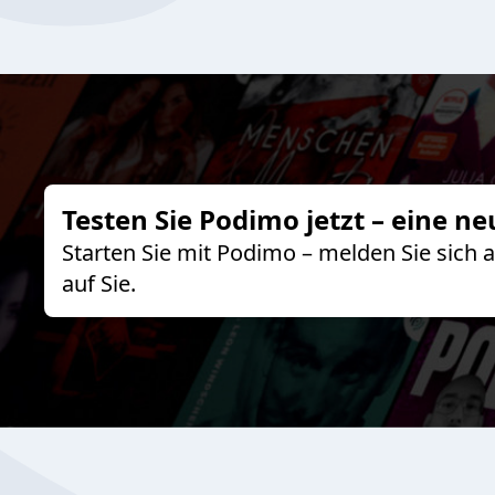
Testen Sie Podimo jetzt – eine ne
Starten Sie mit Podimo – melden Sie sich
auf Sie.