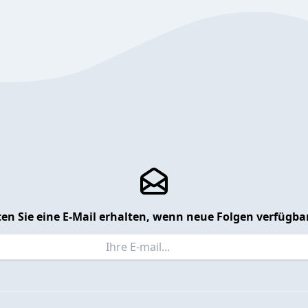
en Sie eine E-Mail erhalten, wenn neue Folgen verfügbar