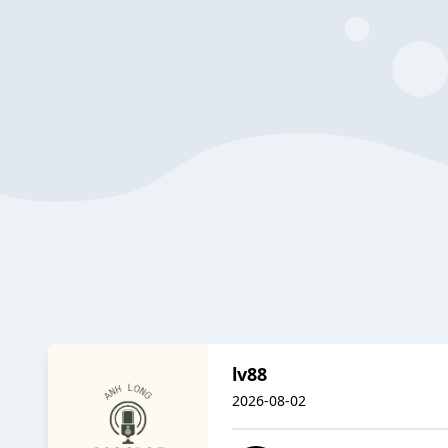
lv88
2026-08-02