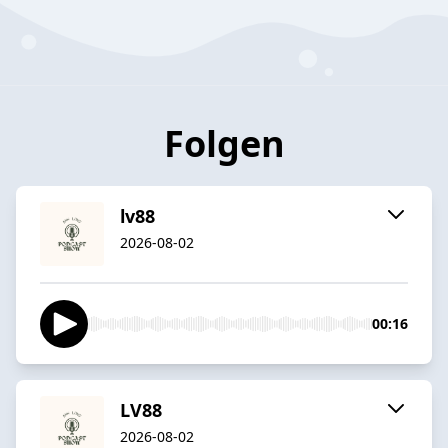
Folgen
lv88
2026-08-02
00:16
LV88
2026-08-02