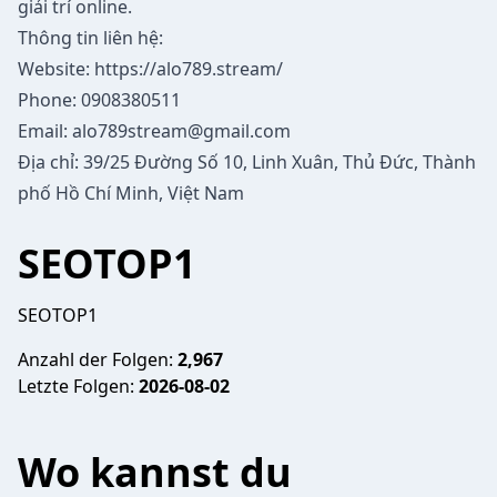
giải trí online.
Thông tin liên hệ:
Website:
https://alo789.stream/
Phone: 0908380511
Email:
alo789stream@gmail.com
Địa chỉ: 39/25 Đường Số 10, Linh Xuân, Thủ Đức, Thành
phố Hồ Chí Minh, Việt Nam
SEOTOP1
SEOTOP1
Anzahl der Folgen:
2,967
Letzte Folgen:
2026-08-02
Wo kannst du