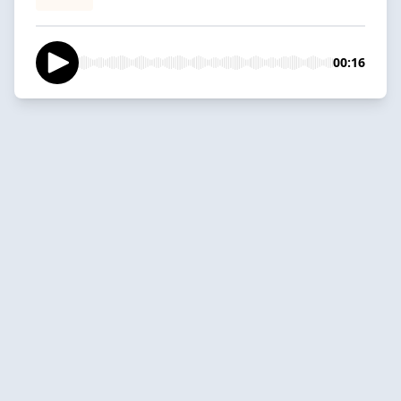
00:16