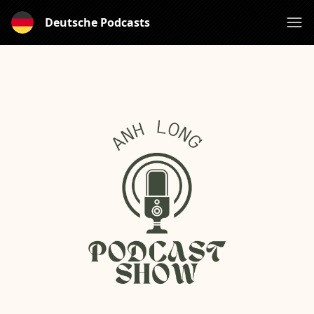
Deutsche Podcasts