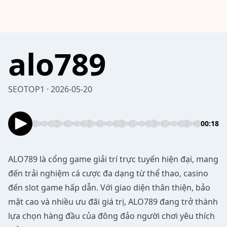
alo789
SEOTOP1 · 2026-05-20
00:18
ALO789
là cổng game giải trí trực tuyến hiện đại, mang
đến trải nghiệm cá cược đa dạng từ thể thao, casino
đến slot game hấp dẫn. Với giao diện thân thiện, bảo
mật cao và nhiều ưu đãi giá trị, ALO789 đang trở thành
lựa chọn hàng đầu của đông đảo người chơi yêu thích