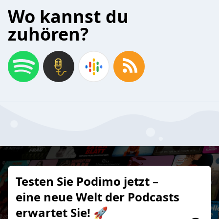
Wo kannst du
zuhören?
Testen Sie Podimo jetzt –
eine neue Welt der Podcasts
erwartet Sie! 🚀