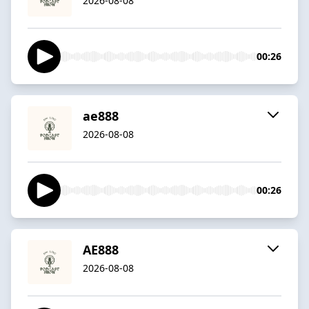
2026-08-08
00:26
ae888
2026-08-08
00:26
AE888
2026-08-08