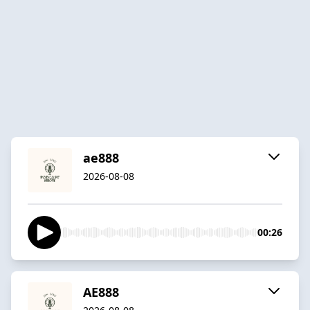
ae888
2026-08-08
00:26
AE888