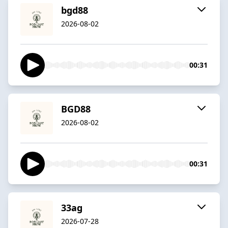
bgd88
2026-08-02
00:31
BGD88
2026-08-02
00:31
33ag
2026-07-28