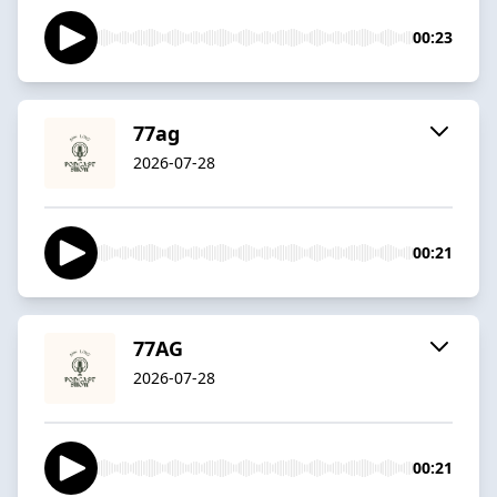
00:23
77ag
2026-07-28
00:21
77AG
2026-07-28
00:21