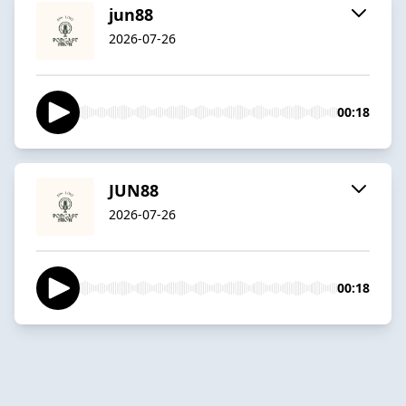
jun88
2026-07-26
00:18
JUN88
2026-07-26
00:18