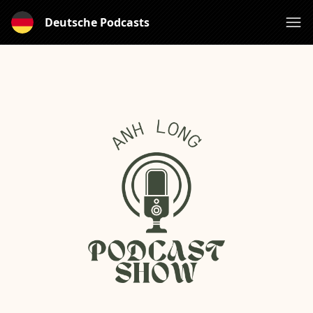
Deutsche Podcasts