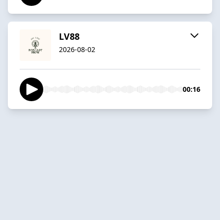
LV88
2026-08-02
00:16