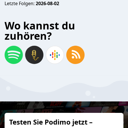
Letzte Folgen:
2026-08-02
Wo kannst du
zuhören?
Testen Sie Podimo jetzt –