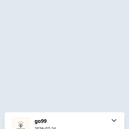
go99
2026-07-24