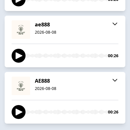
ae888
2026-08-08
00:26
AE888
2026-08-08
00:26