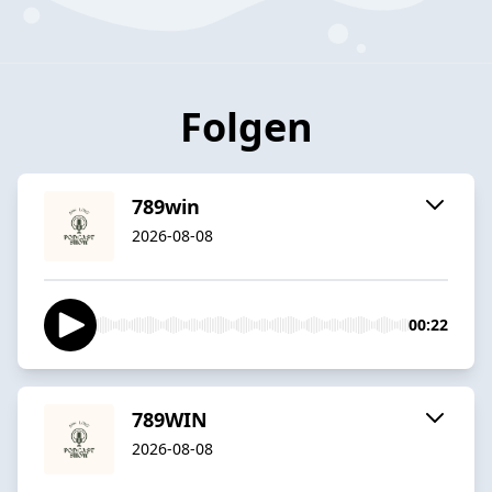
Folgen
789win
2026-08-08
00:22
789WIN
2026-08-08