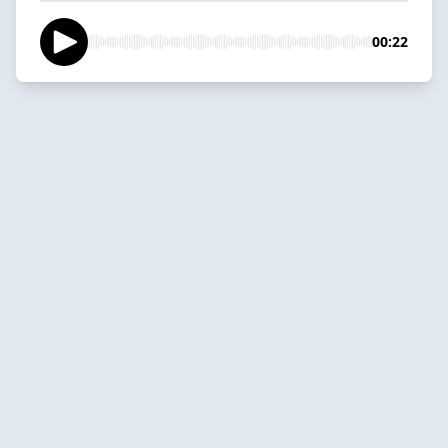
00:22