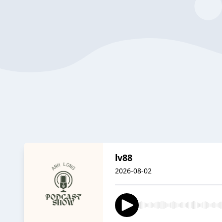
lv88
2026-08-02