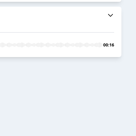
00:16