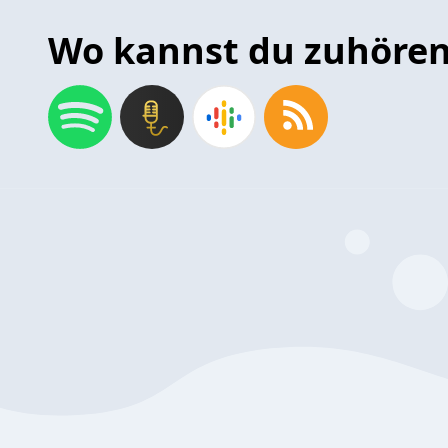
Wo kannst du zuhöre