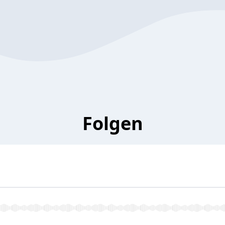
Folgen