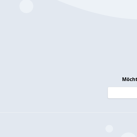
Möcht