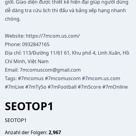
giới. Giao diện được thiết kế hiện đại giúp người dùng
dễ dàng tra cứu lịch thi đấu và bảng xếp hạng nhanh
chóng.
Website:
https://7mcom.us.com/
Phone: 0932847165
Địa chỉ: 113/Đường 11/61 61, Khu phố 4, Linh Xuân, Hồ
Chí Minh, Việt Nam
Email:
7mcomuscom@gmail.com
Tags: #7mcomus #7mcomuscom #7mcom.us.com
#7mLive #7mTySo #7mFootball #7mScore #7mOnline
SEOTOP1
SEOTOP1
Anzahl der Folgen:
2,967