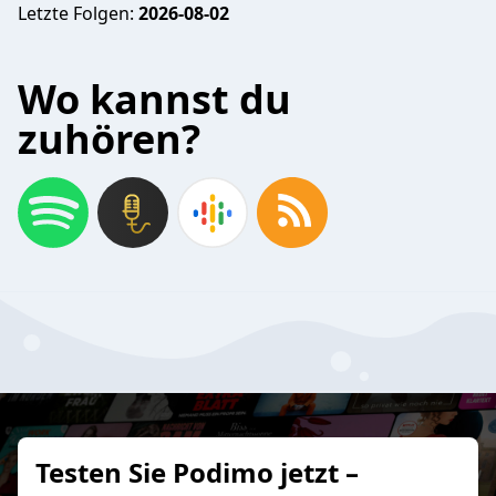
Letzte Folgen:
2026-08-02
Wo kannst du
zuhören?
Testen Sie Podimo jetzt –