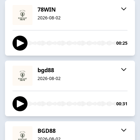
78WIN
2026-08-02
00:25
bgd88
2026-08-02
00:31
BGD88
2026-08-02