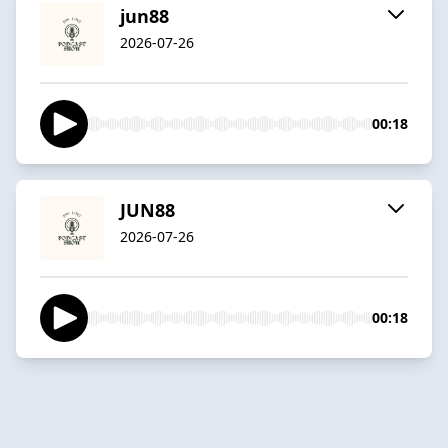
jun88
2026-07-26
00:18
JUN88
2026-07-26
00:18