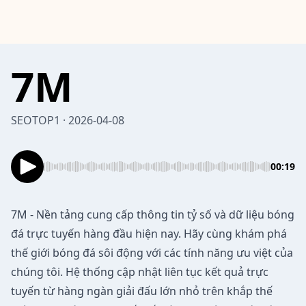
7M
SEOTOP1 · 2026-04-08
00:19
7M
- Nền tảng cung cấp thông tin tỷ số và dữ liệu bóng
đá trực tuyến hàng đầu hiện nay. Hãy cùng khám phá
thế giới bóng đá sôi động với các tính năng ưu việt của
chúng tôi. Hệ thống cập nhật liên tục kết quả trực
tuyến từ hàng ngàn giải đấu lớn nhỏ trên khắp thế