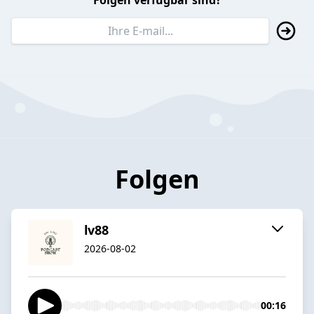
Folgen verfügbar sind?
Folgen
lv88
2026-08-02
00:16