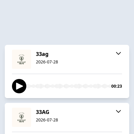
33ag
2026-07-28
00:23
33AG
2026-07-28