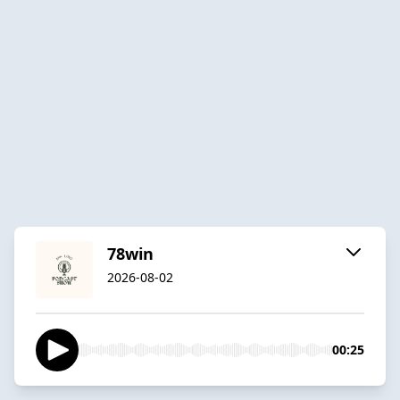
78win
2026-08-02
00:25