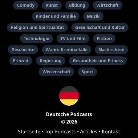
Comedy
Kunst
Bildung
Wirtschaft
Kinder und Familie
Musik
Religion und Spiritualität
Gesellschaft und Kultur
Technologie
TV und Film
Fiktion
Geschichte
Wahre Kriminalfälle
Nachrichten
Freizeit
Regierung
Gesundheit und Fitness
Wissenschaft
Sport
Deutsche Podcasts
© 2026
Startseite
•
Top Podcasts
•
Articles
•
Kontakt