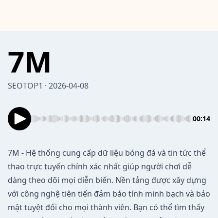
7M
SEOTOP1 · 2026-04-08
00:14
7M
- Hệ thống cung cấp dữ liệu bóng đá và tin tức thể
thao trực tuyến chính xác nhất giúp người chơi dễ
dàng theo dõi mọi diễn biến. Nền tảng được xây dựng
với công nghệ tiên tiến đảm bảo tính minh bạch và bảo
mật tuyệt đối cho mọi thành viên. Bạn có thể tìm thấy