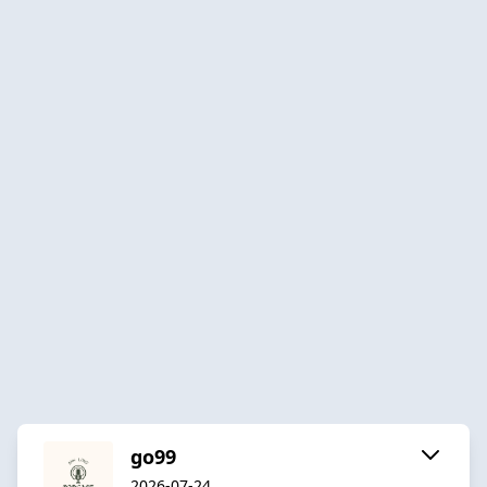
go99
2026-07-24