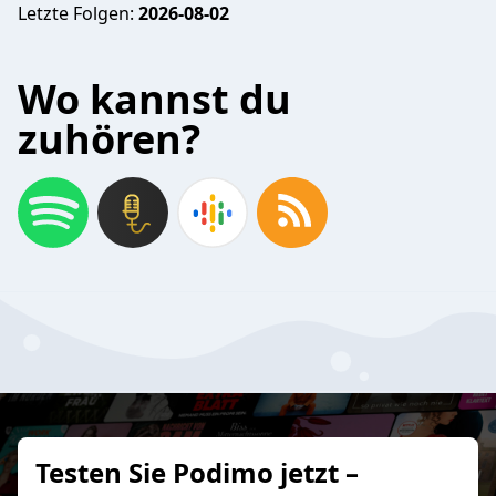
Letzte Folgen:
2026-08-02
Wo kannst du
zuhören?
Testen Sie Podimo jetzt –