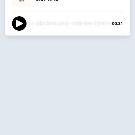
00:31