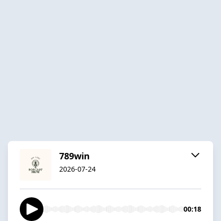
789win
2026-07-24
00:18