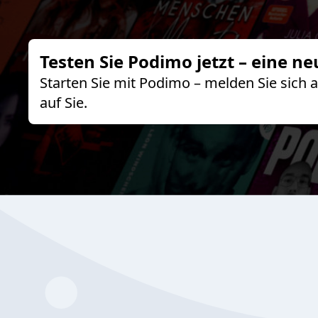
Testen Sie Podimo jetzt – eine ne
Starten Sie mit Podimo – melden Sie sich
auf Sie.