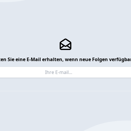
en Sie eine E-Mail erhalten, wenn neue Folgen verfügbar