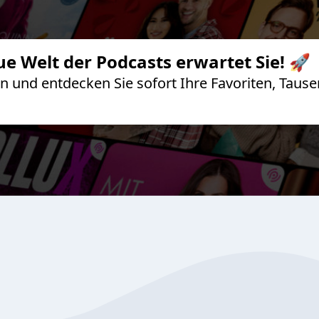
ue Welt der Podcasts erwartet Sie! 🚀
 an und entdecken Sie sofort Ihre Favoriten, Ta