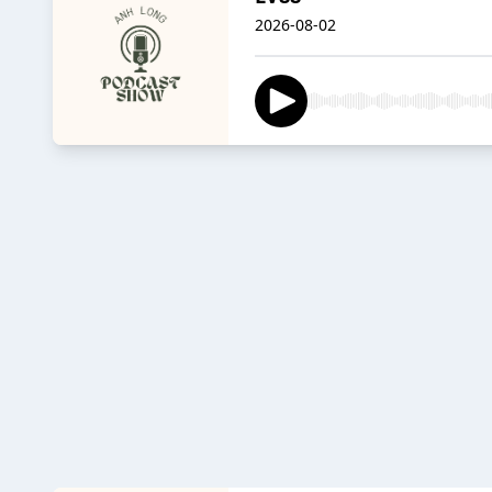
2026-08-02