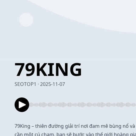
79KING
SEOTOP1 · 2025-11-07
79King
– thiên đường giải trí nơi đam mê bùng nổ và
cần một cú chạm, bạn sẽ bước vào thế giới hoàng gia