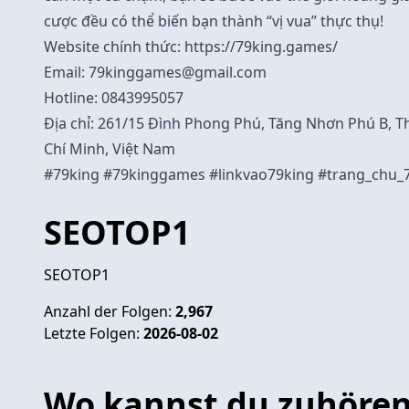
cược đều có thể biến bạn thành “vị vua” thực thụ!
Website chính thức:
https://79king.games/
Email:
79kinggames@gmail.com
Hotline: 0843995057
Địa chỉ: 261/15 Đình Phong Phú, Tăng Nhơn Phú B, 
Chí Minh, Việt Nam
#79king #79kinggames #linkvao79king #trang_chu_
SEOTOP1
SEOTOP1
Anzahl der Folgen:
2,967
Letzte Folgen:
2026-08-02
Wo kannst du zuhöre