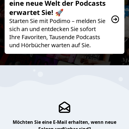
eine neue Welt der Podcasts
erwartet Sie! 🚀
Starten Sie mit Podimo – melden Sie
sich an und entdecken Sie sofort
Ihre Favoriten, Tausende Podcasts
und Hörbücher warten auf Sie.
Möchten Sie eine E-Mail erhalten, wenn neue