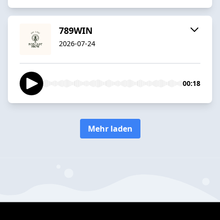
789WIN
2026-07-24
00:18
Mehr laden