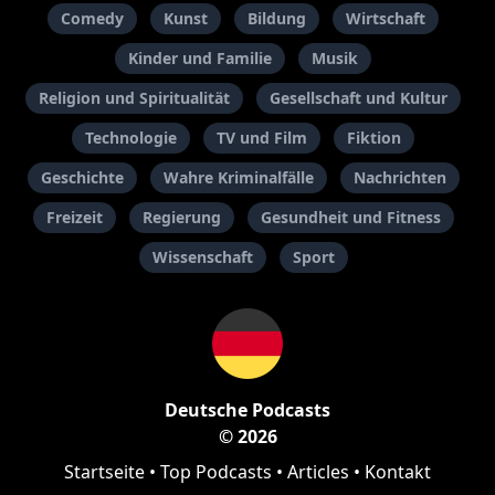
Comedy
Kunst
Bildung
Wirtschaft
Kinder und Familie
Musik
Religion und Spiritualität
Gesellschaft und Kultur
Technologie
TV und Film
Fiktion
Geschichte
Wahre Kriminalfälle
Nachrichten
Freizeit
Regierung
Gesundheit und Fitness
Wissenschaft
Sport
Deutsche Podcasts
© 2026
Startseite
•
Top Podcasts
•
Articles
•
Kontakt