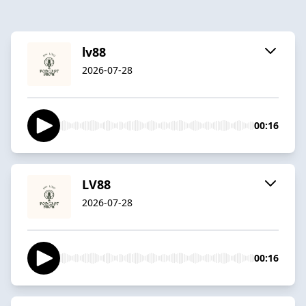
lv88
2026-07-28
00:16
LV88
2026-07-28
00:16