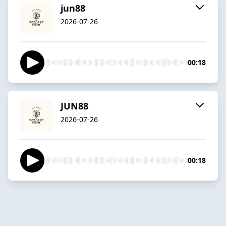
jun88
2026-07-26
00:18
JUN88
2026-07-26
00:18