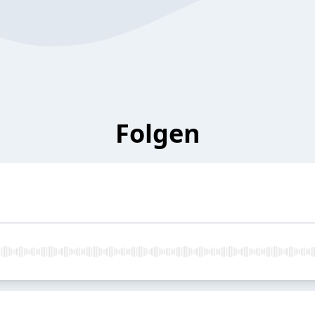
Folgen