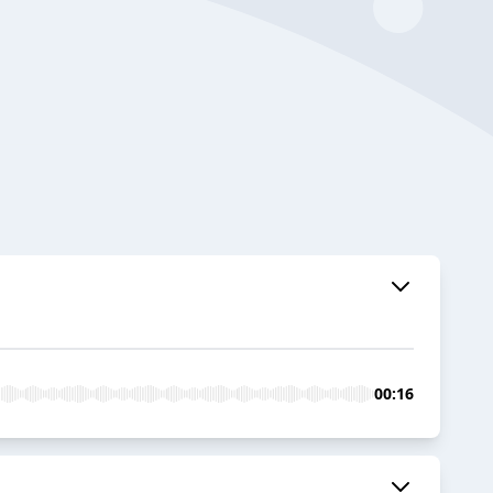
00:16