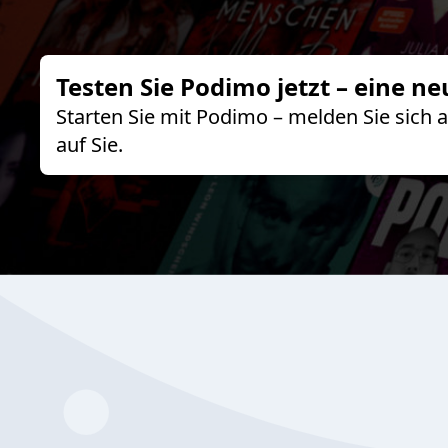
Testen Sie Podimo jetzt – eine ne
Starten Sie mit Podimo – melden Sie sich
auf Sie.