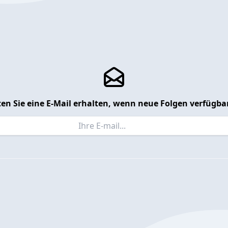
en Sie eine E-Mail erhalten, wenn neue Folgen verfügbar