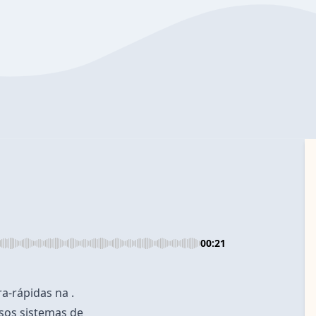
00:21
a-rápidas na .
sos sistemas de