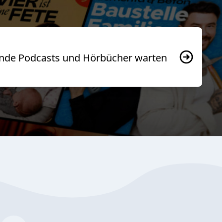
usende Podcasts und Hörbücher warten