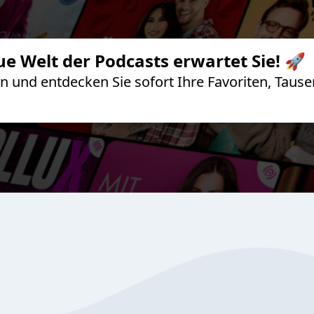
ue Welt der Podcasts erwartet Sie! 🚀
 an und entdecken Sie sofort Ihre Favoriten, Ta