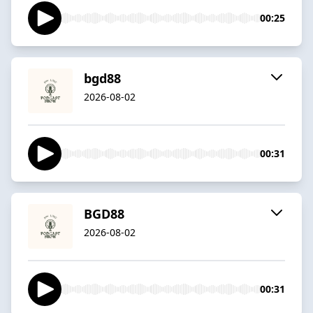
00:25
bgd88
2026-08-02
00:31
BGD88
2026-08-02
00:31