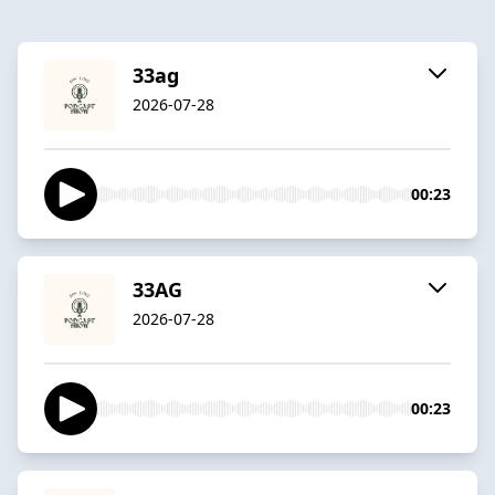
33ag
2026-07-28
00:23
33AG
2026-07-28
00:23