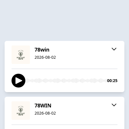
78win
2026-08-02
00:25
78WIN
2026-08-02