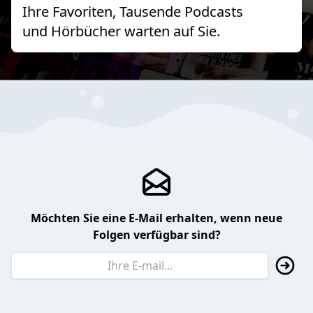
Ihre Favoriten, Tausende Podcasts
und Hörbücher warten auf Sie.
Möchten Sie eine E-Mail erhalten, wenn neue
Folgen verfügbar sind?