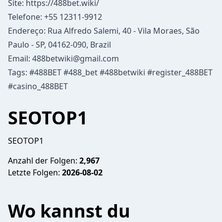
Site:
https://488bet.wiki/
Telefone: +55 12311-9912
Endereço: Rua Alfredo Salemi, 40 - Vila Moraes, São
Paulo - SP, 04162-090, Brazil
Email:
488betwiki@gmail.com
Tags: #488BET #488_bet #488betwiki #register_488BET
#casino_488BET
SEOTOP1
SEOTOP1
Anzahl der Folgen:
2,967
Letzte Folgen:
2026-08-02
Wo kannst du