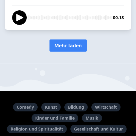
00:18
Mehr laden
Comedy
Kunst
Bildung
Wirtschaft
Kinder und Familie
Musik
Religion und Spiritualität
Gesellschaft und Kultur