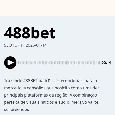
488bet
SEOTOP1 · 2026-01-14
00:14
Trazendo
488BET
padrões internacionais para o
mercado, a consolida sua posição como uma das
principais plataformas da região. A combinação
perfeita de visuais nítidos e áudio imersivo vai te
surpreender.