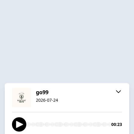
go99
2026-07-24
00:23