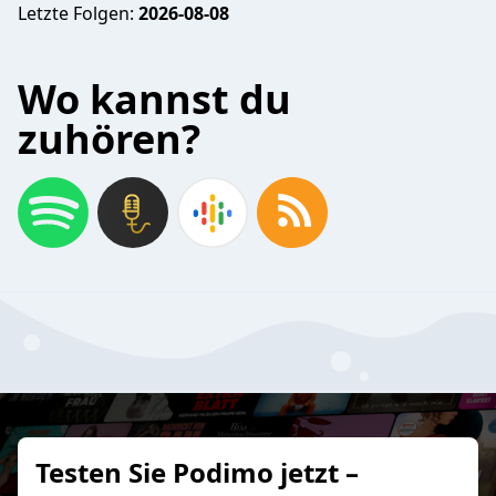
Letzte Folgen:
2026-08-08
Wo kannst du
zuhören?
Testen Sie Podimo jetzt –