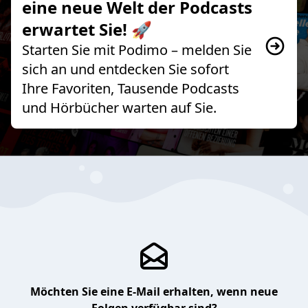
eine neue Welt der Podcasts
erwartet Sie! 🚀
Starten Sie mit Podimo – melden Sie
sich an und entdecken Sie sofort
Ihre Favoriten, Tausende Podcasts
und Hörbücher warten auf Sie.
Möchten Sie eine E-Mail erhalten, wenn neue