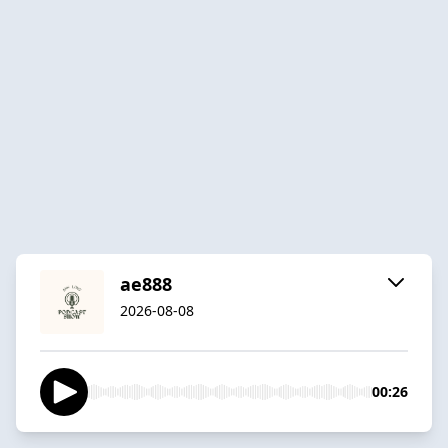
ae888
2026-08-08
00:26