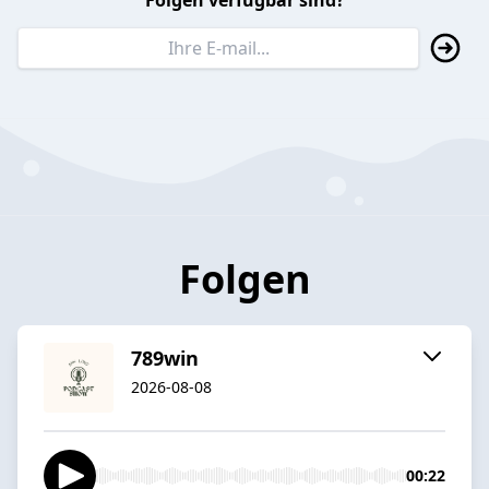
Folgen verfügbar sind?
Folgen
789win
2026-08-08
00:22