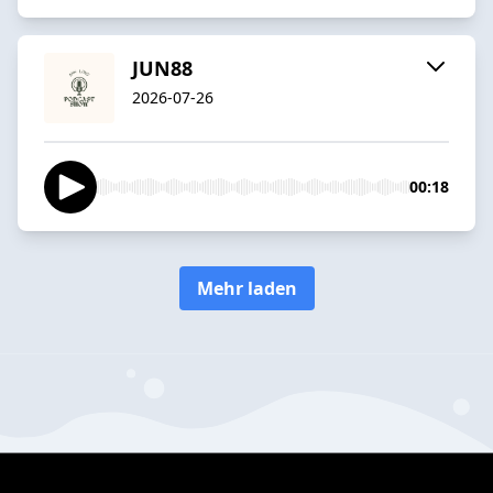
JUN88
2026-07-26
00:18
Mehr laden