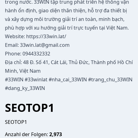
trong nước. 33WIN tập trung phát triển hệ thống vận
hành ổn định, giao diện thân thiện, hỗ trợ đa thiết bị
và xây dựng môi trường giải trí an toàn, minh bạch,
phù hợp với xu hướng giải trí trực tuyến tại Việt Nam.
Website:
https://33win.lat/
Email:
33win.lat@gmail.com
Phone: 0944332332
Địa chỉ: 48 Đ. Số 41, Cát Lái, Thủ Đức, Thành phố Hồ Chí
Minh, Việt Nam
#33WIN #33winlat #nha_cai_33WIN #trang_chu_33WIN
#dang_ky_33WIN
SEOTOP1
SEOTOP1
Anzahl der Folgen:
2,973