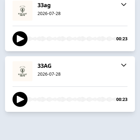
33ag
2026-07-28
00:23
33AG
2026-07-28
00:23