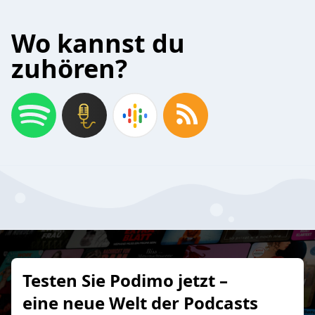
Wo kannst du
zuhören?
Testen Sie Podimo jetzt –
eine neue Welt der Podcasts