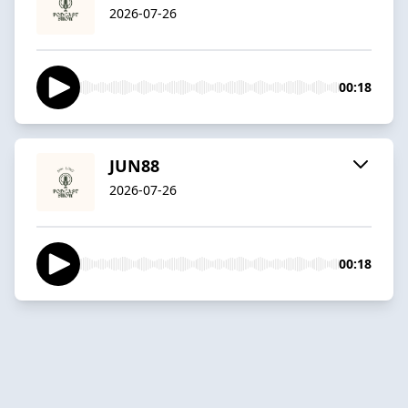
2026-07-26
00:18
JUN88
2026-07-26
00:18