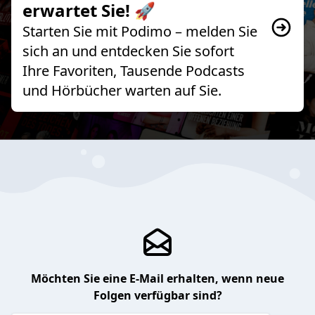
erwartet Sie! 🚀
Starten Sie mit Podimo – melden Sie
sich an und entdecken Sie sofort
Ihre Favoriten, Tausende Podcasts
und Hörbücher warten auf Sie.
Möchten Sie eine E-Mail erhalten, wenn neue
Folgen verfügbar sind?