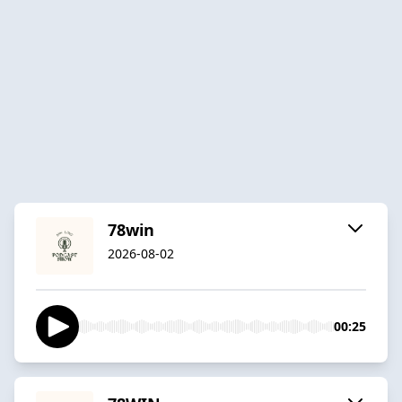
78win
2026-08-02
00:25