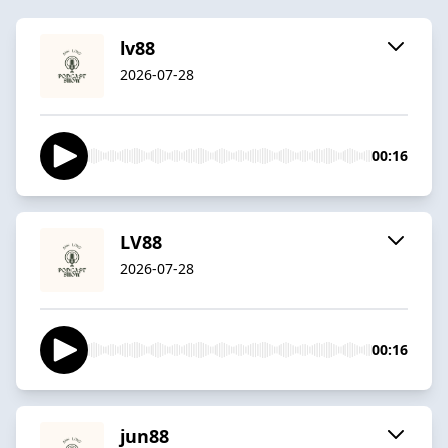
lv88
2026-07-28
00:16
LV88
2026-07-28
00:16
jun88