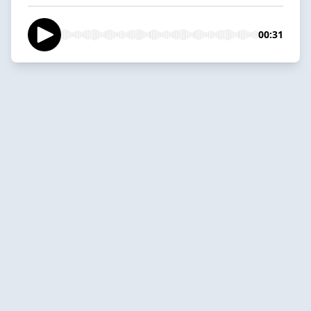
00:31