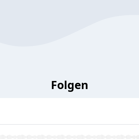
Folgen