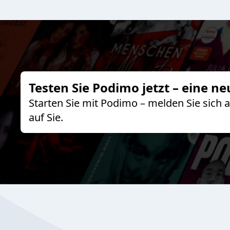
Testen Sie Podimo jetzt – eine ne
Starten Sie mit Podimo – melden Sie sich
auf Sie.