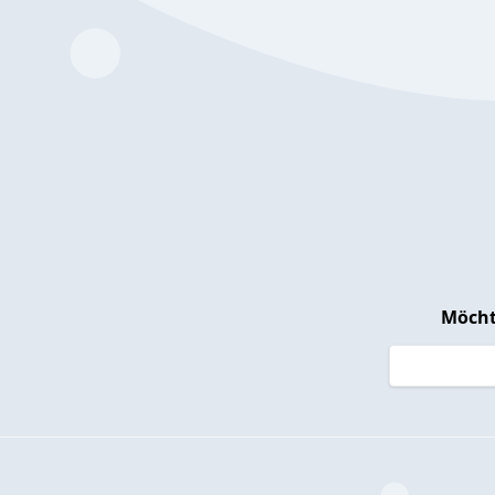
Möcht