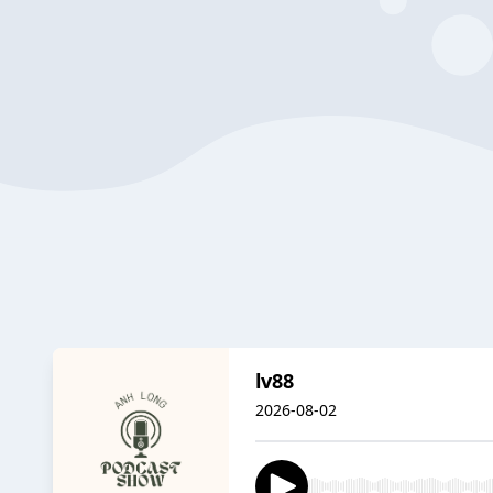
lv88
2026-08-02