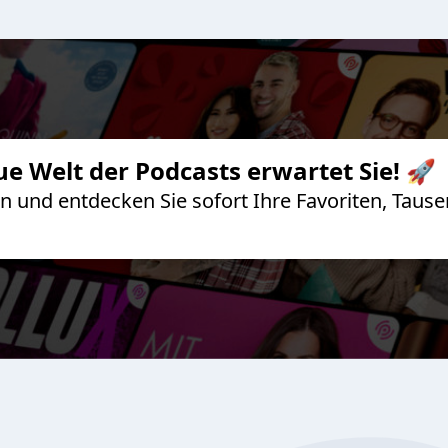
ue Welt der Podcasts erwartet Sie! 🚀
 an und entdecken Sie sofort Ihre Favoriten, Ta