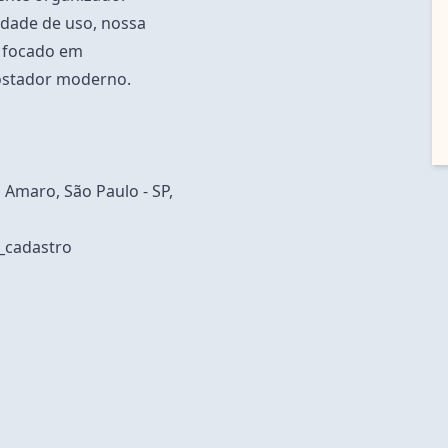
lidade de uso, nossa
, focado em
postador moderno.
 Amaro, São Paulo - SP,
_cadastro