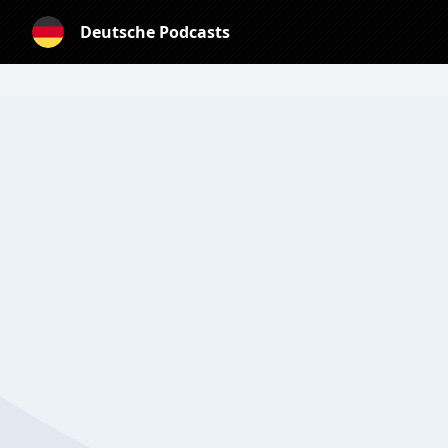
Deutsche Podcasts