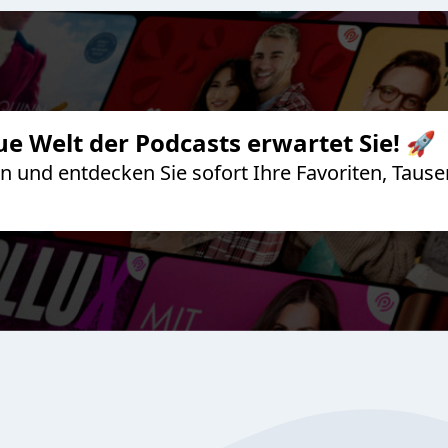
ue Welt der Podcasts erwartet Sie! 🚀
 an und entdecken Sie sofort Ihre Favoriten, Ta