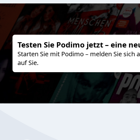
Testen Sie Podimo jetzt – eine ne
Starten Sie mit Podimo – melden Sie sich
auf Sie.