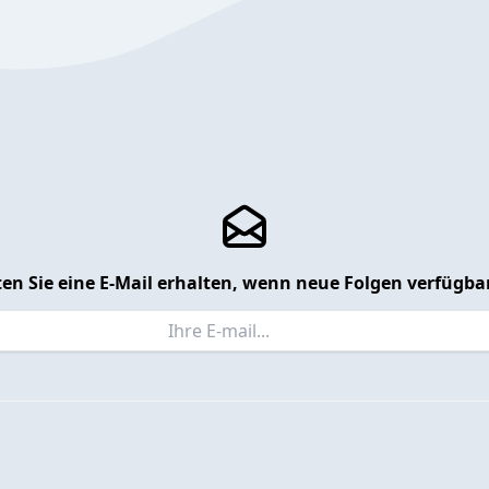
en Sie eine E-Mail erhalten, wenn neue Folgen verfügbar