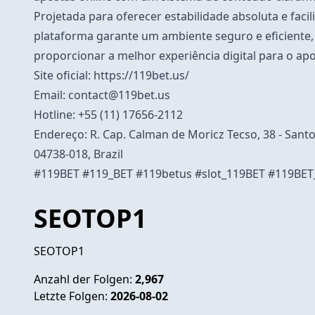
Projetada para oferecer estabilidade absoluta e faci
plataforma garante um ambiente seguro e eficiente
proporcionar a melhor experiência digital para o a
Site oficial:
https://119bet.us/
Email:
contact@119bet.us
Hotline: +55 (11) 17656-2112
Endereço: R. Cap. Calman de Moricz Tecso, 38 - Santo
04738-018, Brazil
#119BET #119_BET #119betus #slot_119BET #119BET
SEOTOP1
SEOTOP1
Anzahl der Folgen:
2,967
Letzte Folgen:
2026-08-02