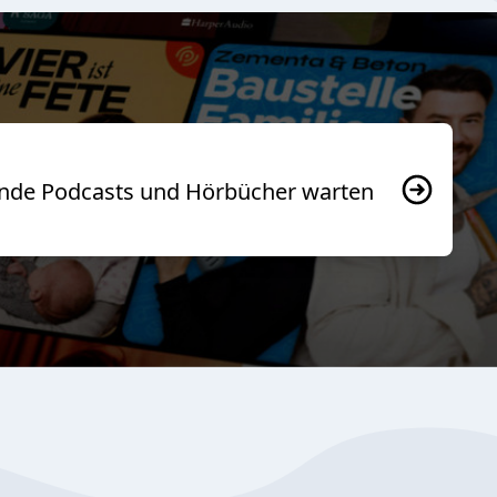
usende Podcasts und Hörbücher warten