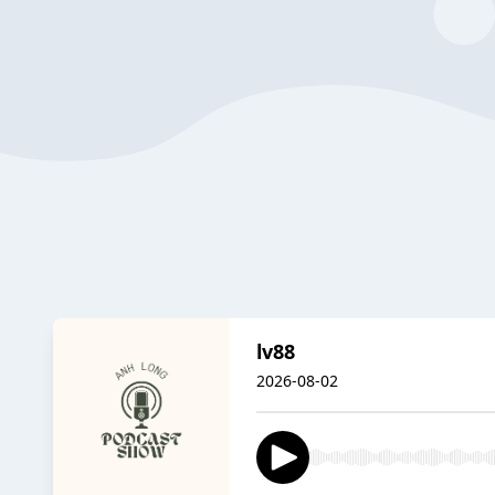
lv88
2026-08-02