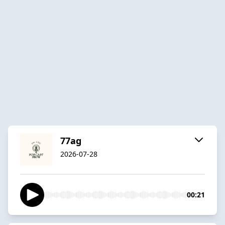
77ag
2026-07-28
00:21