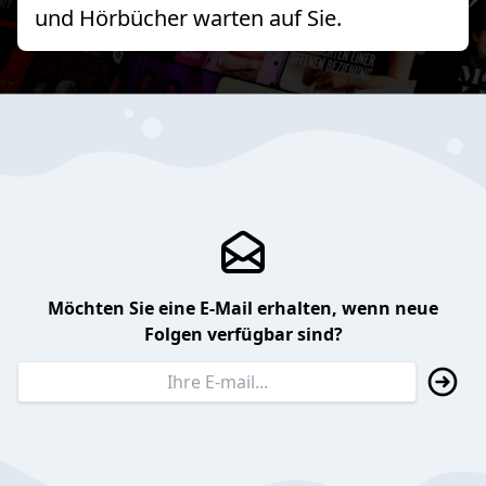
und Hörbücher warten auf Sie.
Möchten Sie eine E-Mail erhalten, wenn neue
Folgen verfügbar sind?