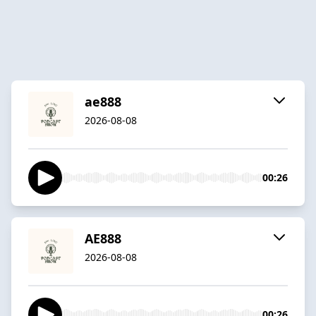
ae888
2026-08-08
00:26
AE888
2026-08-08
00:26