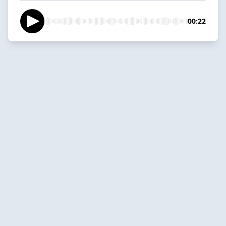
00:22