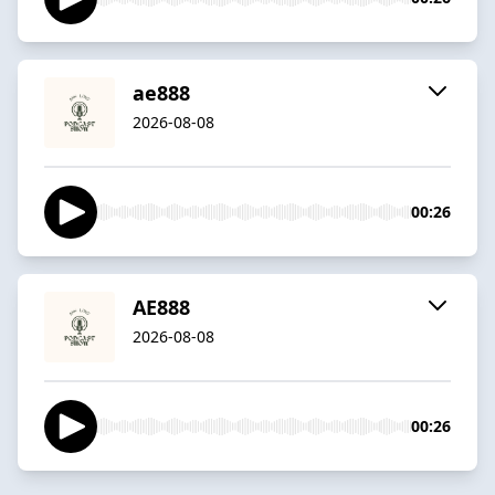
ae888
2026-08-08
00:26
AE888
2026-08-08
00:26