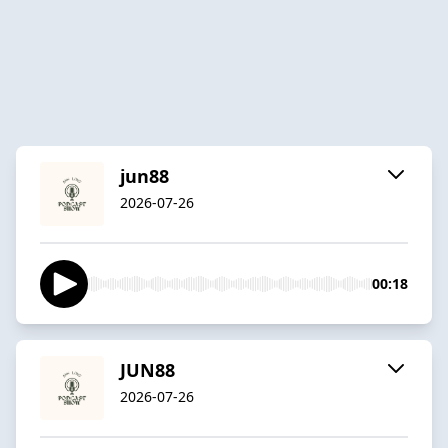
jun88
2026-07-26
00:18
JUN88
2026-07-26