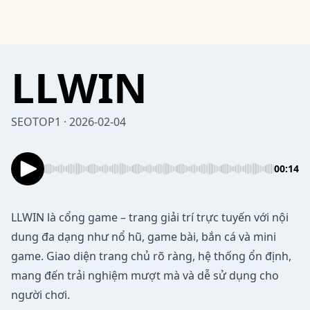
⁠LLWIN
SEOTOP1 · 2026-02-04
00:14
LLWIN
là cổng game – trang giải trí trực tuyến với nội
dung đa dạng như nổ hũ, game bài, bắn cá và mini
game. Giao diện trang chủ rõ ràng, hệ thống ổn định,
mang đến trải nghiệm mượt mà và dễ sử dụng cho
người chơi.