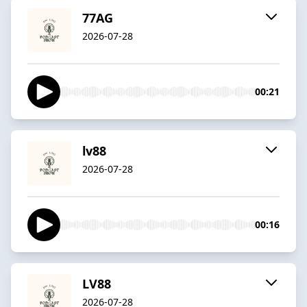
77AG
2026-07-28
00:21
lv88
2026-07-28
00:16
LV88
2026-07-28