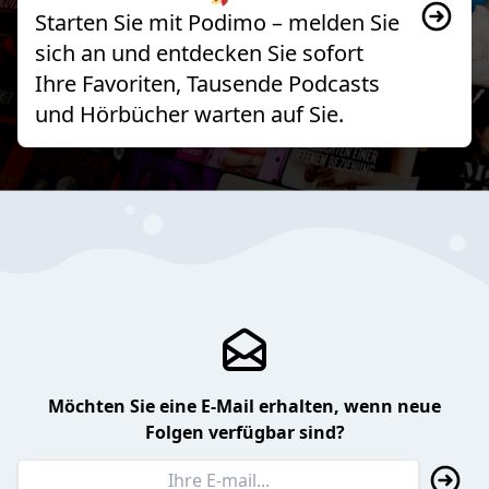
Starten Sie mit Podimo – melden Sie
sich an und entdecken Sie sofort
Ihre Favoriten, Tausende Podcasts
und Hörbücher warten auf Sie.
Möchten Sie eine E-Mail erhalten, wenn neue
Folgen verfügbar sind?