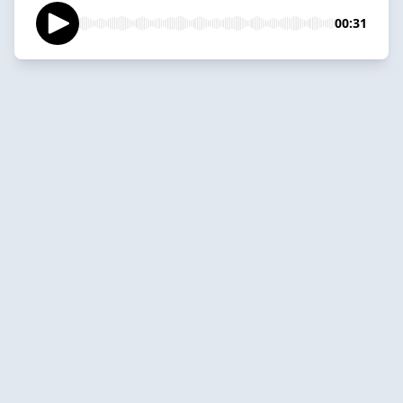
00:31