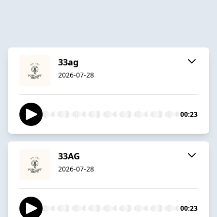
33ag
2026-07-28
00:23
33AG
2026-07-28
00:23