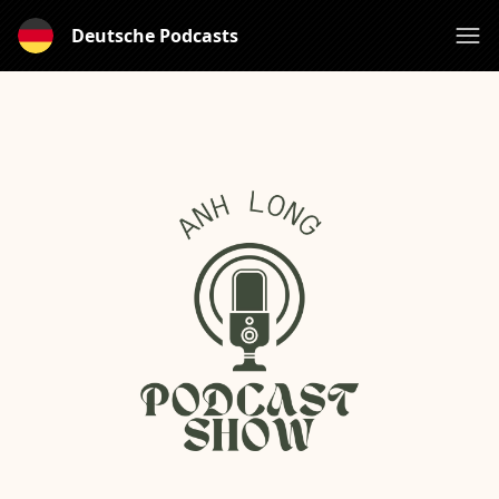
Deutsche Podcasts