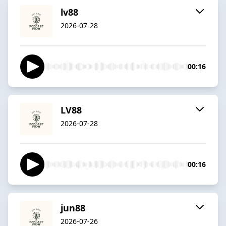
lv88
2026-07-28
00:16
LV88
2026-07-28
00:16
jun88
2026-07-26