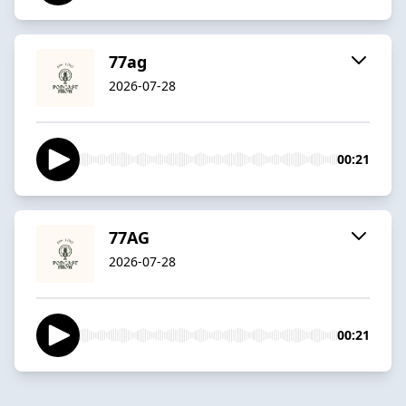
77ag
2026-07-28
00:21
77AG
2026-07-28
00:21