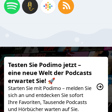
Testen Sie Podimo jetzt –
eine neue Welt der Podcasts
erwartet Sie! 🚀
Starten Sie mit Podimo – melden Sie
sich an und entdecken Sie sofort
Ihre Favoriten, Tausende Podcasts
und Hörbücher warten auf Sie.