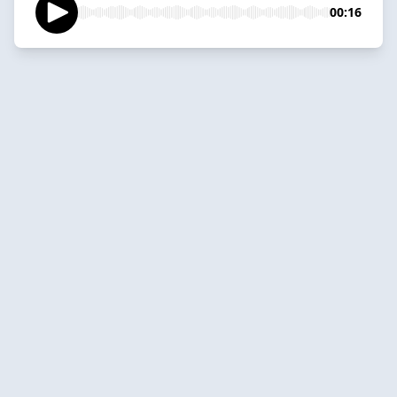
00:16