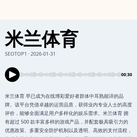
⁠米兰体育
SEOTOP1 · 2026-01-31
00:30
米兰体育
早已成为在线博彩爱好者群体中耳熟能详的品
牌。该平台凭借卓越的运营品质，获得业内专业人士的高度
评价，能够全面满足用户多样化的娱乐需求。米兰体育 拥
有超过 500 款丰富多样的游戏产品，并配套极具吸引力的
优惠政策、多重安全防护机制以及透明、高效的支付流程，