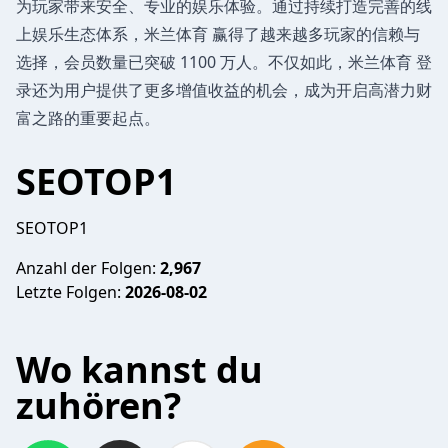
为玩家带来安全、专业的娱乐体验。通过持续打造完善的线
上娱乐生态体系，米兰体育 赢得了越来越多玩家的信赖与
选择，会员数量已突破 1100 万人。不仅如此，米兰体育 登
录还为用户提供了更多增值收益的机会，成为开启高潜力财
富之路的重要起点。
SEOTOP1
SEOTOP1
Anzahl der Folgen:
2,967
Letzte Folgen:
2026-08-02
Wo kannst du
zuhören?