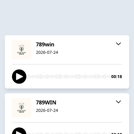
789win
2026-07-24
00:18
789WIN
2026-07-24