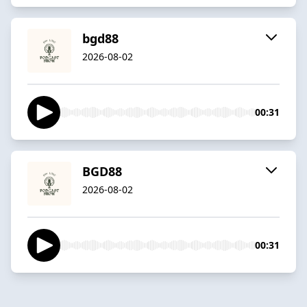
bgd88
2026-08-02
00:31
BGD88
2026-08-02
00:31