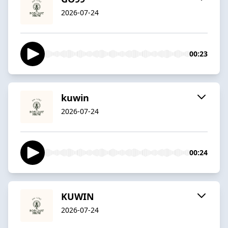
2026-07-24
00:23
kuwin
2026-07-24
00:24
KUWIN
2026-07-24