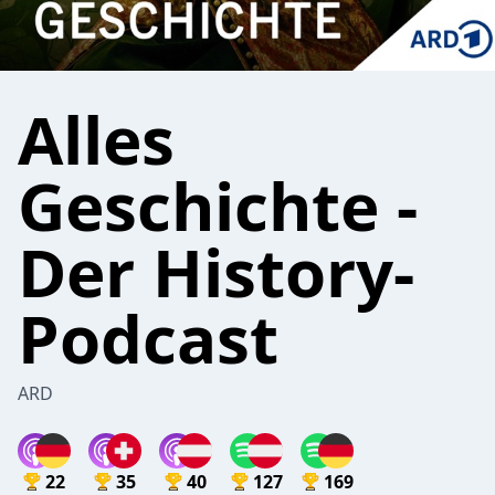
Alles
Geschichte -
Der History-
Podcast
ARD
22
35
40
127
169