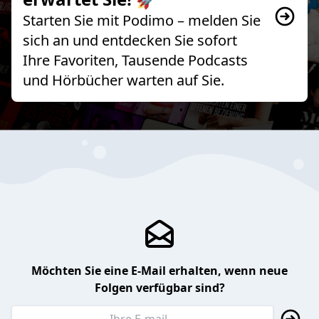
Starten Sie mit Podimo – melden Sie
sich an und entdecken Sie sofort
Ihre Favoriten, Tausende Podcasts
und Hörbücher warten auf Sie.
Möchten Sie eine E-Mail erhalten, wenn neue
Folgen verfügbar sind?