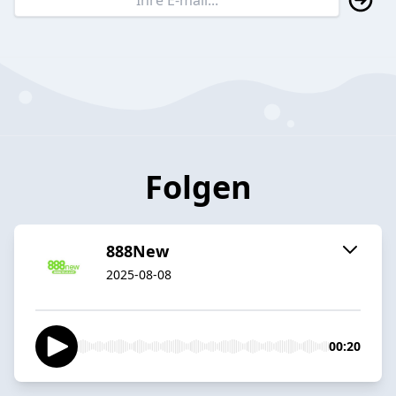
Folgen
888New
2025-08-08
00:20