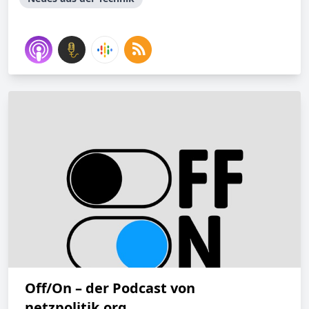
Off/On – der Podcast von
netzpolitik.org