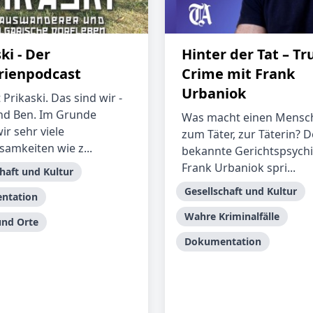
ki - Der
Hinter der Tat – Tr
rienpodcast
Crime mit Frank
Urbaniok
Prikaski. Das sind wir -
nd Ben. Im Grunde
Was macht einen Mensc
ir sehr viele
zum Täter, zur Täterin? D
amkeiten wie z...
bekannte Gerichtspsychi
Frank Urbaniok spri...
haft und Kultur
Gesellschaft und Kultur
ntation
Wahre Kriminalfälle
und Orte
Dokumentation