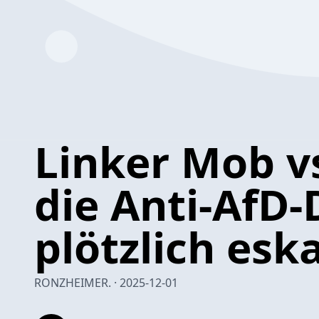
Linker Mob vs
die Anti-AfD
plötzlich eska
RONZHEIMER. · 2025-12-01