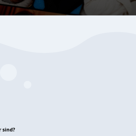
 sind?