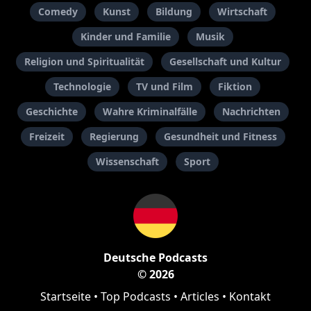
Comedy
Kunst
Bildung
Wirtschaft
Kinder und Familie
Musik
Religion und Spiritualität
Gesellschaft und Kultur
Technologie
TV und Film
Fiktion
Geschichte
Wahre Kriminalfälle
Nachrichten
Freizeit
Regierung
Gesundheit und Fitness
Wissenschaft
Sport
Deutsche Podcasts
© 2026
Startseite
•
Top Podcasts
•
Articles
•
Kontakt