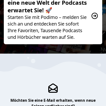
eine neue Welt der Podcasts
erwartet Sie! 🚀
Starten Sie mit Podimo – melden Sie
sich an und entdecken Sie sofort
Ihre Favoriten, Tausende Podcasts
und Hörbücher warten auf Sie.
Möchten Sie eine E-Mail erhalten, wenn neue