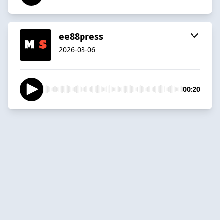
ee88press
2026-08-06
00:20