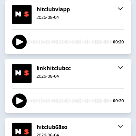
hitclubviapp
2026-08-04
00:20
linkhitclubcc
2026-08-04
00:20
hitclub68so
2026-08-04