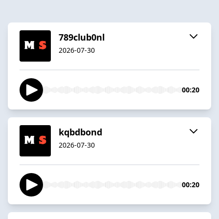
789club0nl
2026-07-30
00:20
kqbdbond
2026-07-30
00:20