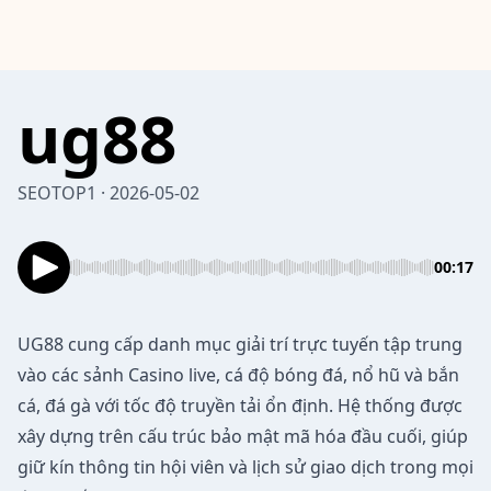
ug88
SEOTOP1 · 2026-05-02
00:17
UG88
cung cấp danh mục giải trí trực tuyến tập trung
vào các sảnh Casino live, cá độ bóng đá, nổ hũ và bắn
cá, đá gà với tốc độ truyền tải ổn định. Hệ thống được
xây dựng trên cấu trúc bảo mật mã hóa đầu cuối, giúp
giữ kín thông tin hội viên và lịch sử giao dịch trong mọi