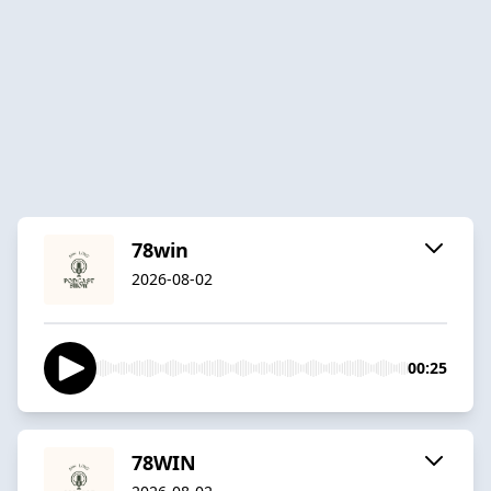
78win
2026-08-02
00:25
78WIN