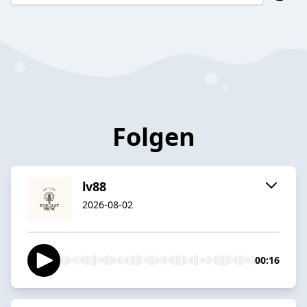
Folgen
lv88
2026-08-02
00:16