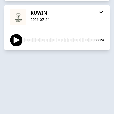
KUWIN
2026-07-24
00:24