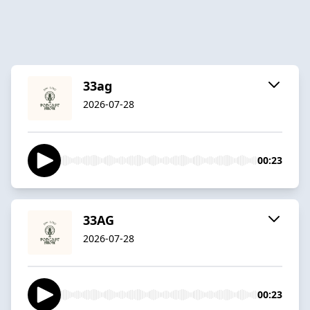
33ag
2026-07-28
00:23
33AG
2026-07-28
00:23