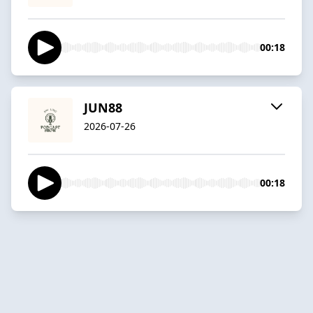
00:18
JUN88
2026-07-26
00:18