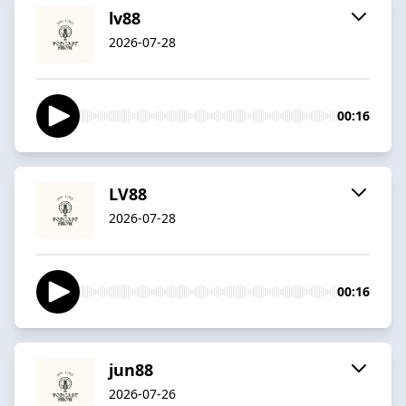
lv88
2026-07-28
00:16
LV88
2026-07-28
00:16
jun88
2026-07-26