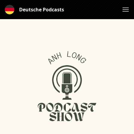
Deutsche Podcasts