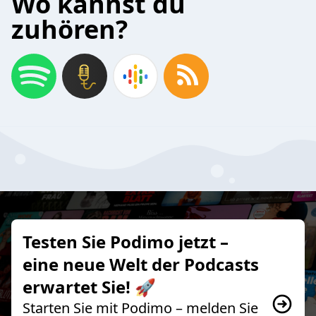
Wo kannst du
zuhören?
Testen Sie Podimo jetzt –
eine neue Welt der Podcasts
erwartet Sie! 🚀
Starten Sie mit Podimo – melden Sie