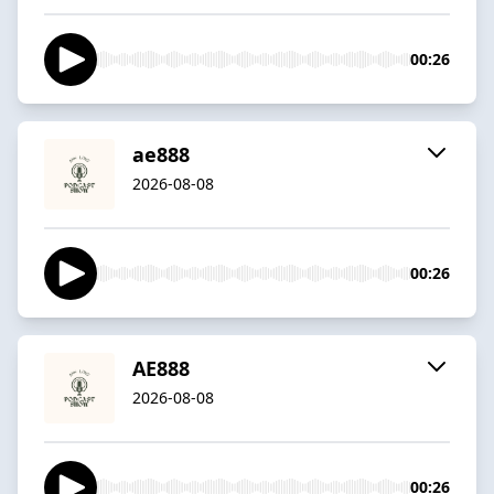
00:26
ae888
2026-08-08
00:26
AE888
2026-08-08
00:26