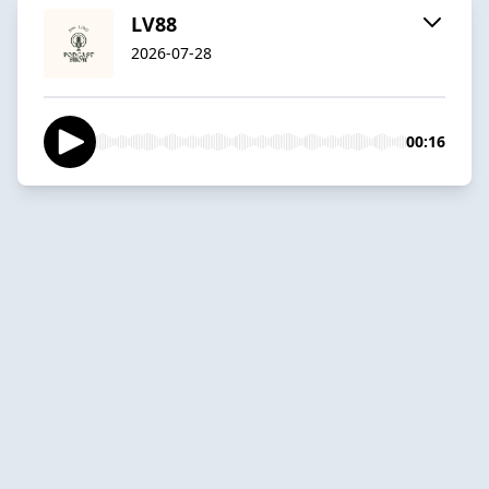
LV88
2026-07-28
00:16