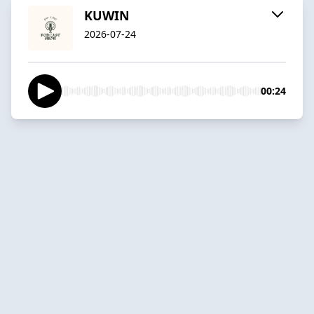
KUWIN
2026-07-24
00:24