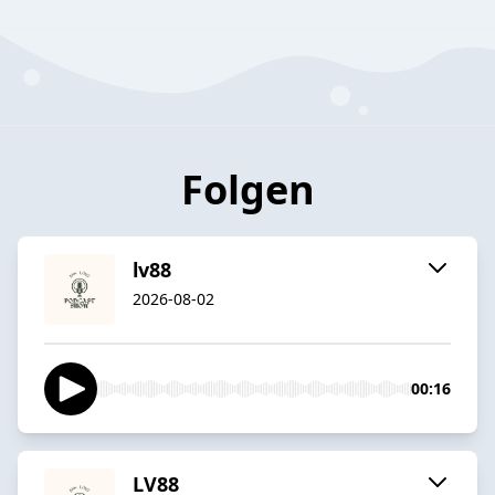
Folgen
lv88
2026-08-02
00:16
LV88