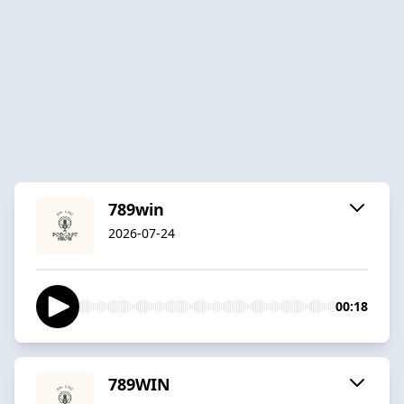
789win
2026-07-24
00:18
789WIN