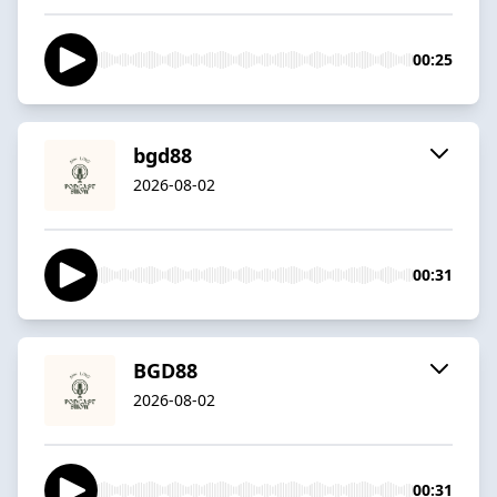
00:25
bgd88
2026-08-02
00:31
BGD88
2026-08-02
00:31