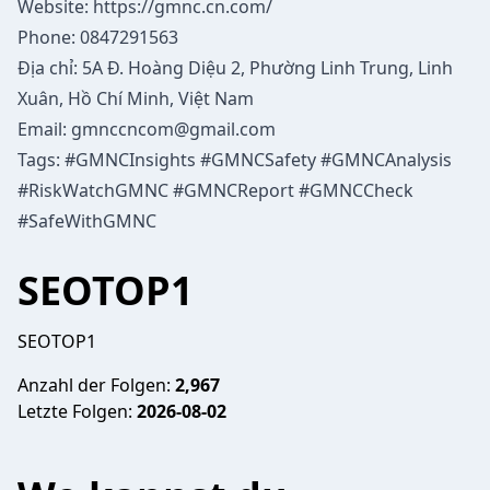
Website:
https://gmnc.cn.com/
Phone: 0847291563
Địa chỉ: 5A Đ. Hoàng Diệu 2, Phường Linh Trung, Linh
Xuân, Hồ Chí Minh, Việt Nam
Email:
gmnccncom@gmail.com
Tags: #GMNCInsights #GMNCSafety #GMNCAnalysis
#RiskWatchGMNC #GMNCReport #GMNCCheck
#SafeWithGMNC
SEOTOP1
SEOTOP1
Anzahl der Folgen:
2,967
Letzte Folgen:
2026-08-02