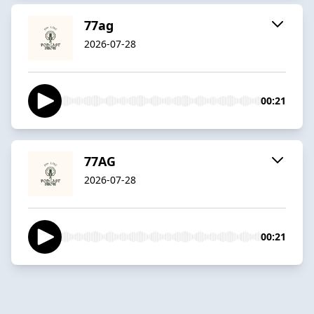
77ag
2026-07-28
00:21
77AG
2026-07-28
00:21