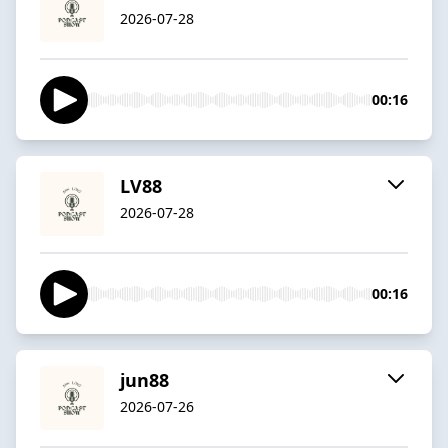
2026-07-28
00:16
LV88
2026-07-28
00:16
jun88
2026-07-26