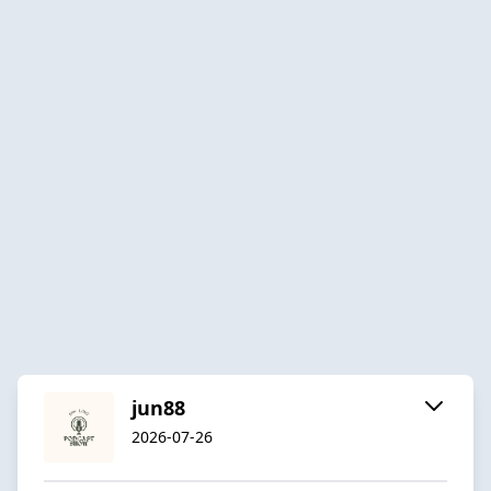
jun88
2026-07-26