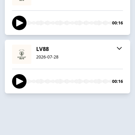
00:16
LV88
2026-07-28
00:16