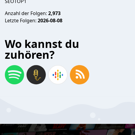
SEOTOP1
Anzahl der Folgen:
2,973
Letzte Folgen:
2026-08-08
Wo kannst du
zuhören?