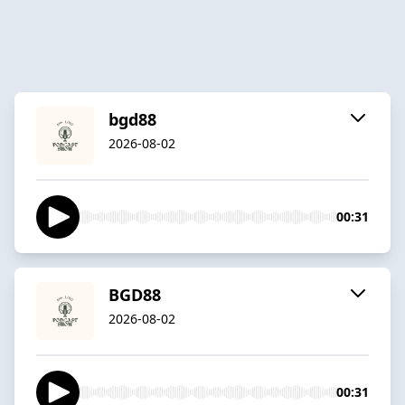
bgd88
2026-08-02
00:31
BGD88
2026-08-02
00:31