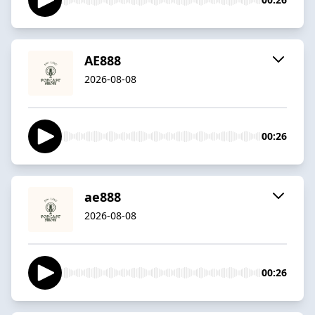
AE888
2026-08-08
00:26
ae888
2026-08-08
00:26