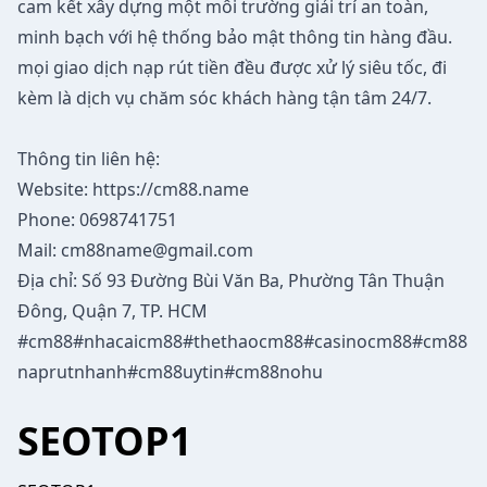
cam kết xây dựng một môi trường giải trí an toàn,
minh bạch với hệ thống bảo mật thông tin hàng đầu.
mọi giao dịch nạp rút tiền đều được xử lý siêu tốc, đi
kèm là dịch vụ chăm sóc khách hàng tận tâm 24/7.
Thông tin liên hệ:
Website:
https://cm88.name
Phone: 0698741751
Mail:
cm88name@gmail.com
Địa chỉ: Số 93 Đường Bùi Văn Ba, Phường Tân Thuận
Đông, Quận 7, TP. HCM
#cm88#nhacaicm88#thethaocm88#casinocm88#cm88
naprutnhanh#cm88uytin#cm88nohu
SEOTOP1