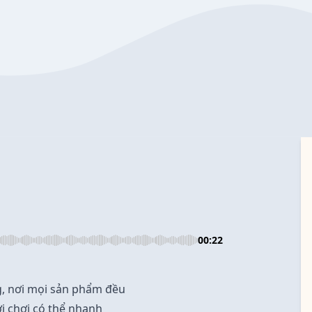
00:22
ng, nơi mọi sản phẩm đều
i chơi có thể nhanh