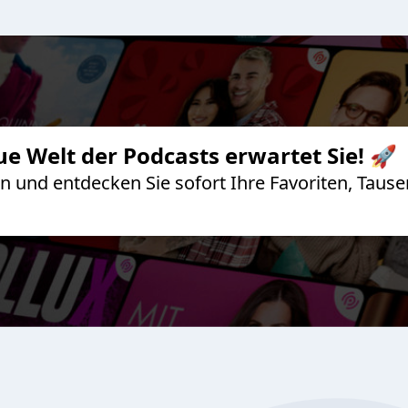
ue Welt der Podcasts erwartet Sie! 🚀
 an und entdecken Sie sofort Ihre Favoriten, Ta