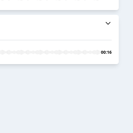
00:16