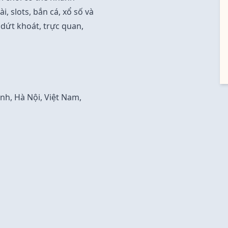
, slots, bắn cá, xổ số và
ế dứt khoát, trực quan,
nh, Hà Nội, Việt Nam,