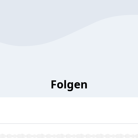
Folgen