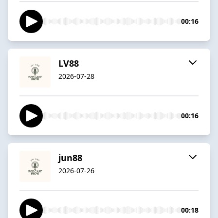
00:16
LV88
2026-07-28
00:16
jun88
2026-07-26
00:18