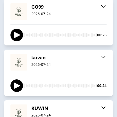
GO99
2026-07-24
00:23
kuwin
2026-07-24
00:24
KUWIN
2026-07-24