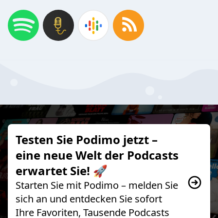
Testen Sie Podimo jetzt –
eine neue Welt der Podcasts
erwartet Sie! 🚀
Starten Sie mit Podimo – melden Sie
sich an und entdecken Sie sofort
Ihre Favoriten, Tausende Podcasts