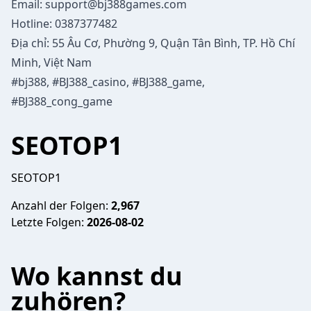
Email:
support@bj388games.com
Hotline: 0387377482
Địa chỉ: 55 Âu Cơ, Phường 9, Quận Tân Bình, TP. Hồ Chí
Minh, Việt Nam
#bj388, #BJ388_casino, #BJ388_game,
#BJ388_cong_game
SEOTOP1
SEOTOP1
Anzahl der Folgen:
2,967
Letzte Folgen:
2026-08-02
Wo kannst du
zuhören?