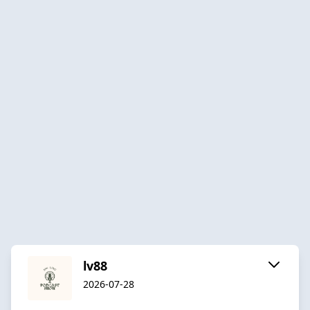
lv88
2026-07-28