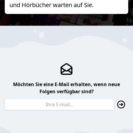
und Hörbücher warten auf Sie.
Möchten Sie eine E-Mail erhalten, wenn neue
Folgen verfügbar sind?