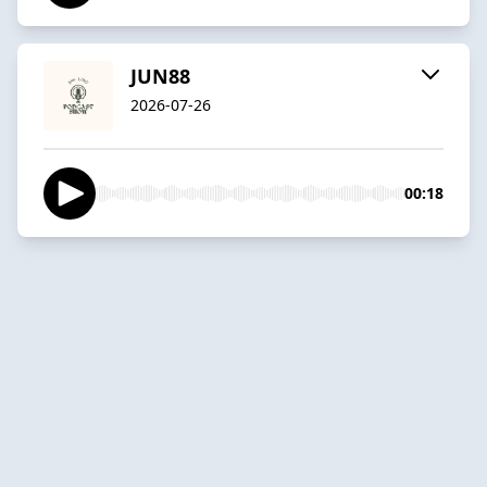
JUN88
2026-07-26
00:18